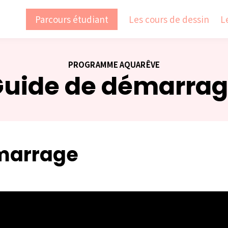
Parcours étudiant
Les cours de dessin
L
PROGRAMME AQUARÊVE
uide de démarra
émarrage