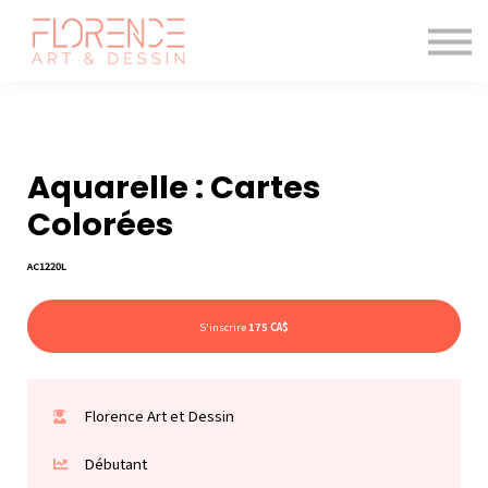
Les cours de dessin
Le magazine
Blogue
Me connecter
Aquarelle : Cartes
Colorées
AC1220L
S'inscrire
175 CA$
Florence Art et Dessin
Débutant