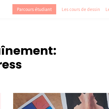
Parcours étudiant
Les cours de dessin
L
aînement:
ress