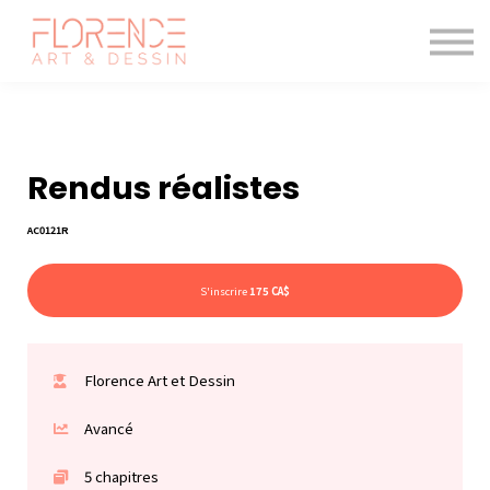
Les cours de dessin
Le magazine
Blogue
Me connecter
Rendus réalistes
AC0121R
S'inscrire
175 CA$
Florence Art et Dessin
Avancé
5 chapitres