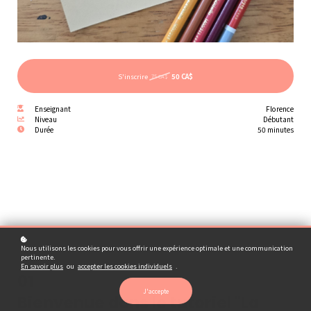
S'inscrire
50 CA$
75 CA$
Enseignant
Florence
Niveau
Débutant
Durée
50 minutes
Nous utilisons les cookies pour vous offrir une expérience optimale et une communication
pertinente.
En savoir plus
ou
accepter les cookies individuels
.
01
J'accepte
Bienvenue dans le tutoriel "La