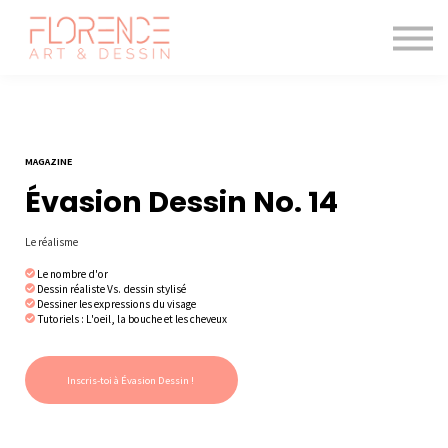
Les cours de dessin
Le magazine
Blogue
Me connecter
MAGAZINE
Évasion Dessin No. 14
Le réalisme
Le nombre d'or
Dessin réaliste Vs. dessin stylisé
Dessiner les expressions du visage
Tutoriels : L'oeil, la bouche et les cheveux
Inscris-toi à Évasion Dessin !