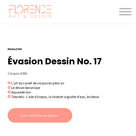
Les cours de dessin
Le magazine
Blogue
Me connecter
MAGAZINE
Évasion Dessin No. 17
Croquis d'été
L'art du carnet de croquis en plein air
Le dessin botanique
Aquarelle mix
Tutoriels : L'aile d'oiseau, la chute et la goutte d'eau, le cheval
Inscris-toi à Évasion Dessin !