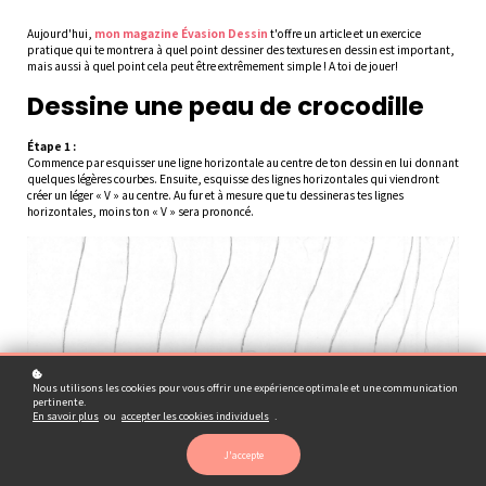
Aujourd'hui,
mon magazine Évasion Dessin
t'offre un article et un exercice
pratique qui te montrera à quel point dessiner des textures en dessin est important,
mais aussi à quel point cela peut être extrêmement simple ! A toi de jouer!
Dessine une peau de crocodille
Étape 1 :
Commence par esquisser une ligne horizontale au centre de ton dessin en lui donnant
quelques légères courbes. Ensuite, esquisse des lignes horizontales qui viendront
créer un léger « V » au centre. Au fur et à mesure que tu dessineras tes lignes
horizontales, moins ton « V » sera prononcé.
Nous utilisons les cookies pour vous offrir une expérience optimale et une communication
pertinente.
En savoir plus
ou
accepter les cookies individuels
.
J'accepte