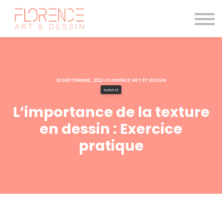
Les cours de dessin
Le magazine
Blogue
Me connecter
10 SEPTEMBRE, 2023 / FLORENCE ART ET DESSIN
tutoriel
L’importance de la texture
en dessin : Exercice
pratique